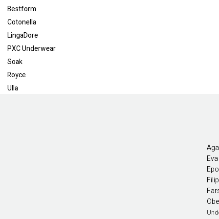
Bestform
Cotonella
LingaDore
PXC Underwear
Soak
Royce
Ulla
Agat
Eva
Epo
Fil
Far
Obe
Und