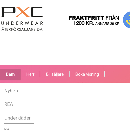
Dam
Herr
Bli säljare
Boka visning
Nyheter
REA
Underkläder
BH