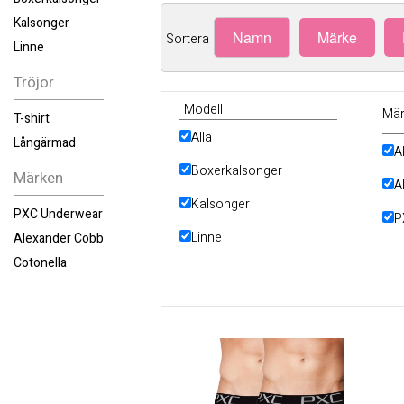
Kalsonger
Namn
Märke
Sortera
Linne
Tröjor
Modell
Mär
T-shirt
Alla
Långärmad
A
Boxerkalsonger
Märken
A
Kalsonger
PXC Underwear
P
Linne
Alexander Cobb
Cotonella