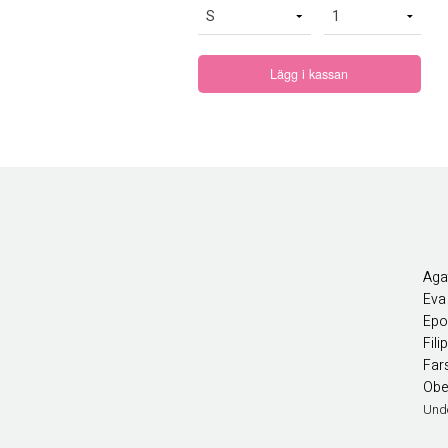
Lägg i kassan
Agat
Eva
Epo
Fil
Far
Obe
Und