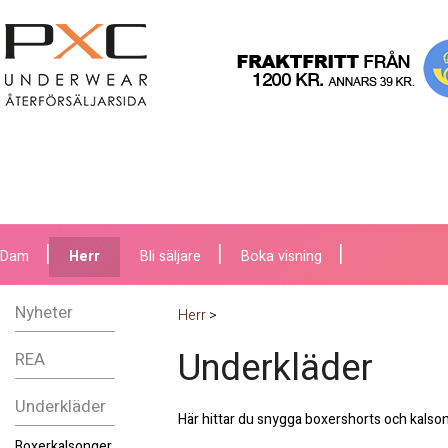
Dam
Herr
Bli säljare
Boka visning
Nyheter
Herr
>
Underkläder
REA
Underkläder
Här hittar du snygga boxershorts och kalson
Boxerkalsonger