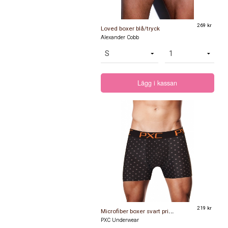
269 kr
Loved boxer blå/tryck
Alexander Cobb
Lägg i kassan
M
icrofiber boxer svart prickar
219 kr
PXC Underwear