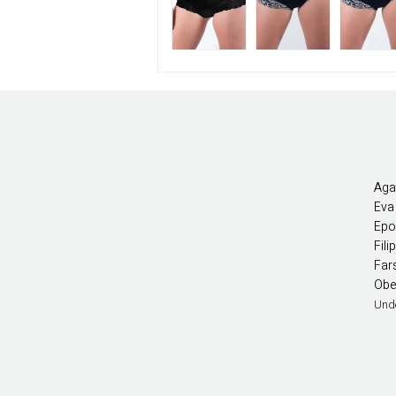
Agat
Eva
Epo
Fil
Far
Obe
Und