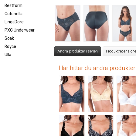
Bestform
Cotonella
LingaDore
PXC Underwear
Soak
Royce
Andra produkter i serien
Produktrecensione
Ulla
Här hittar du andra produkter