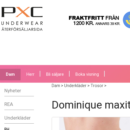
Dam
Herr
Bli säljare
Boka visning
Dam
>
Underkläder
>
Trosor
>
Nyheter
Dominique maxit
REA
Underkläder
BH