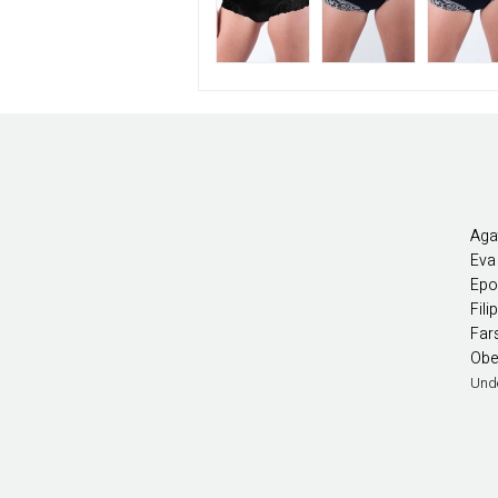
Agat
Eva
Epo
Fil
Far
Obe
Und