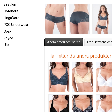
Bestform
Cotonella
LingaDore
PXC Underwear
Soak
Royce
Andra produkter i serien
Produktrecensione
Ulla
Här hittar du andra produkter