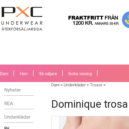
Dam
Herr
Bli säljare
Boka visning
Dam
>
Underkläder
>
Trosor
>
Nyheter
Dominique trosa
REA
Underkläder
BH